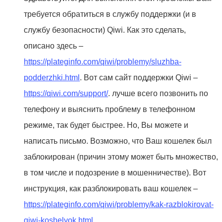
требуется обратиться в службу поддержки (и в
службу безопасности) Qiwi. Как это сделать,
описано здесь –
https://plateginfo.com/qiwi/problemy/sluzhba-
podderzhki.html
. Вот сам сайт поддержки Qiwi –
https://qiwi.com/support/
. лучше всего позвонить по
телефону и выяснить проблему в телефонном
режиме, так будет быстрее. Но, Вы можете и
написать письмо. Возможно, что Ваш кошелек был
заблокирован (причин этому может быть множество,
в том числе и подозрение в мошенничестве). Вот
инструкция, как разблокировать ваш кошелек –
https://plateginfo.com/qiwi/problemy/kak-razblokirovat-
qiwi-koshelyok.html
.