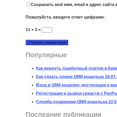
Сохранить моё имя, email и адрес сайт
Пожалуйста, введите ответ цифрами:
11 + 3 =
Популярные
Как вернуть ошибочный платеж в Кив
Как узнать номер QIWI кошелька
28.07
Вход в QIWI кошелек: инструкция и ви
Регистрация и вывод средств с PayPal
Служба поддержки QIWI кошелька
22.0
Последние публикации