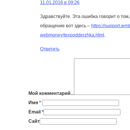
11.01.2016 в 09:26
Здравствуйте. Эта ошибка говорит о том
обращение вот здесь –
https://support.wm
webmoney/texpodderzhka.html
.
Ответить
Мой комментарий...
Имя
*
Email
*
Сайт