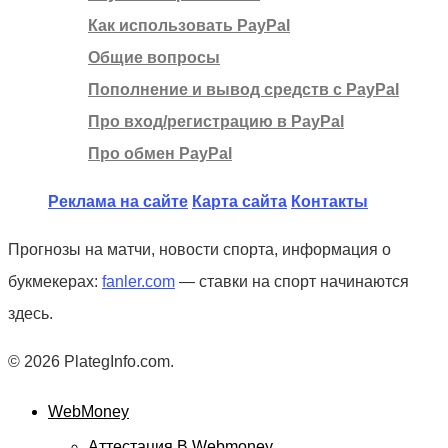
Как использовать PayPal
Общие вопросы
Пополнение и вывод средств с PayPal
Про вход/регистрацию в PayPal
Про обмен PayPal
Реклама на сайте
Карта сайта
Контакты
Прогнозы на матчи, новости спорта, информация о
букмекерах:
fanler.com
— ставки на спорт начинаются
здесь.
© 2026 PlategInfo.com.
WebMoney
Аттестация В Webmoney