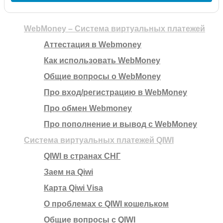
WebMoney – Система виртуальных платежей
Аттестация в Webmoney
Как использовать WebMoney
Общие вопросы о WebMoney
Про вход/регистрацию в WebMoney
Про обмен Webmoney
Про пополнение и вывод с WebMoney
Система виртуальных платежей QIWI
QIWI в странах СНГ
Заем на Qiwi
Карта Qiwi Visa
О проблемах с QIWI кошельком
Общие вопросы с QIWI