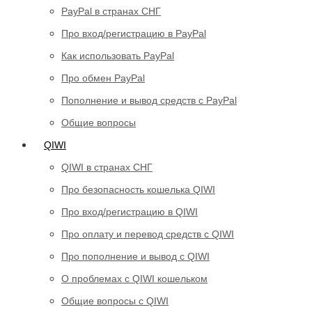
PayPal в странах СНГ
Про вход/регистрацию в PayPal
Как использовать PayPal
Про обмен PayPal
Пополнение и вывод средств с PayPal
Общие вопросы
QIWI
QIWI в странах СНГ
Про безопасность кошелька QIWI
Про вход/регистрацию в QIWI
Про оплату и перевод средств c QIWI
Про пополнение и вывод с QIWI
О проблемах с QIWI кошельком
Общие вопросы с QIWI