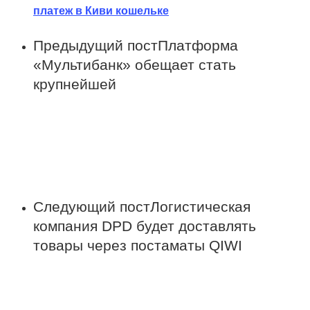
платеж в Киви кошельке
Предыдущий пост
Платформа
«Мультибанк» обещает стать
крупнейшей
Следующий пост
Логистическая
компания DPD будет доставлять
товары через постаматы QIWI