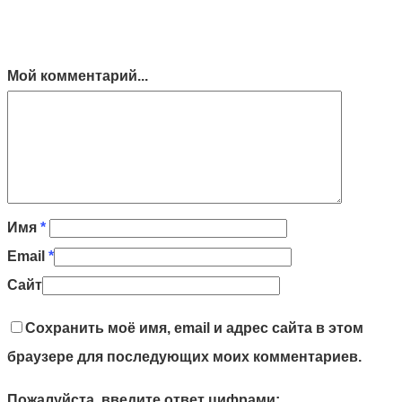
Мой комментарий...
Имя
*
Email
*
Сайт
Сохранить моё имя, email и адрес сайта в этом
браузере для последующих моих комментариев.
Пожалуйста, введите ответ цифрами: