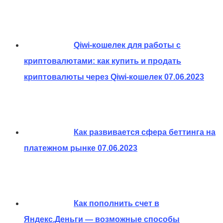
Qiwi-кошелек для работы с
криптовалютами: как купить и продать
криптовалюты через Qiwi-кошелек
07.06.2023
Как развивается сфера беттинга на
платежном рынке
07.06.2023
Как пополнить счет в
Яндекс.Деньги — возможные способы