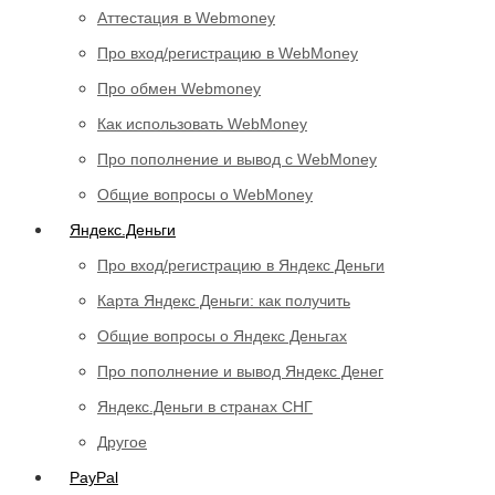
Аттестация в Webmoney
Про вход/регистрацию в WebMoney
Про обмен Webmoney
Как использовать WebMoney
Про пополнение и вывод с WebMoney
Общие вопросы о WebMoney
Яндекс.Деньги
Про вход/регистрацию в Яндекс Деньги
Карта Яндекс Деньги: как получить
Общие вопросы о Яндекс Деньгах
Про пополнение и вывод Яндекс Денег
Яндекс.Деньги в странах СНГ
Другое
PayPal