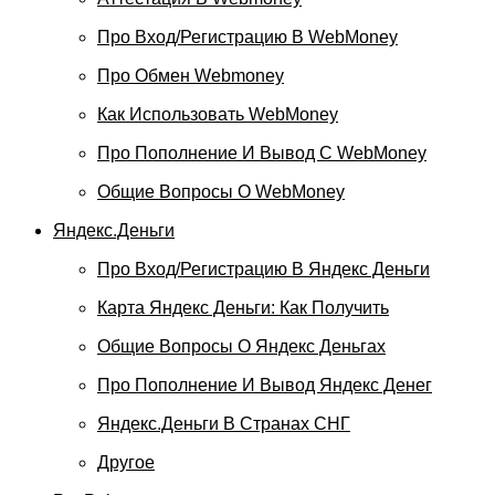
Про Вход/регистрацию В WebMoney
Про Обмен Webmoney
Как Использовать WebMoney
Про Пополнение И Вывод С WebMoney
Общие Вопросы О WebMoney
Яндекс.Деньги
Про Вход/регистрацию В Яндекс Деньги
Карта Яндекс Деньги: Как Получить
Общие Вопросы О Яндекс Деньгах
Про Пополнение И Вывод Яндекс Денег
Яндекс.Деньги В Странах СНГ
Другое