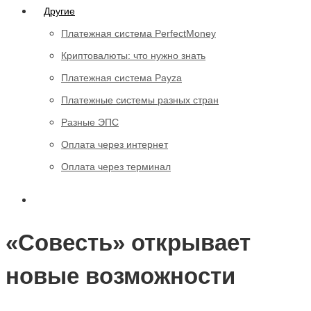
Другие
Платежная система PerfectMoney
Криптовалюты: что нужно знать
Платежная система Payza
Платежные системы разных стран
Разные ЭПС
Оплата через интернет
Оплата через терминал
«Совесть» открывает
новые возможности