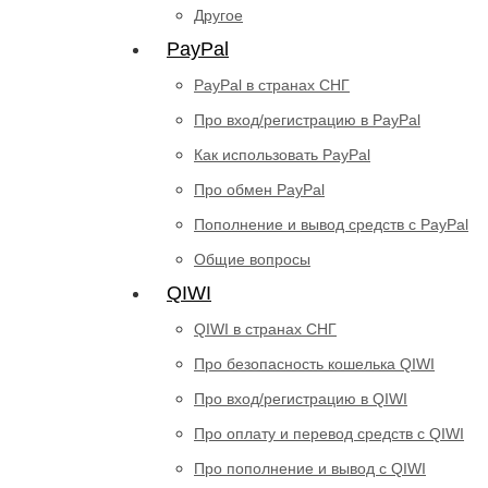
Другое
PayPal
PayPal в странах СНГ
Про вход/регистрацию в PayPal
Как использовать PayPal
Про обмен PayPal
Пополнение и вывод средств с PayPal
Общие вопросы
QIWI
QIWI в странах СНГ
Про безопасность кошелька QIWI
Про вход/регистрацию в QIWI
Про оплату и перевод средств c QIWI
Про пополнение и вывод с QIWI