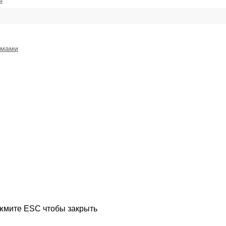
ы
емами
ажмите ESC чтобы закрыть