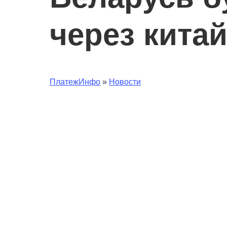
через кита
ПлатежИнфо
»
Новости