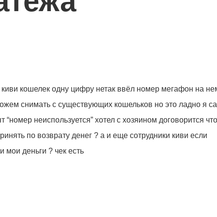
атежа
киви кошелек одну цифру нетак ввёл номер мегафон на не
можем снимать с существующих кошельков но это ладно я с
ят “номер неиспользуется” хотел с хозяином договорится чт
инять по возврату денег ? а и еще сотрудники киви если
и мои деньги ? чек есть