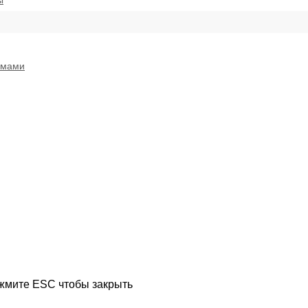
ы
емами
ажмите ESC чтобы закрыть