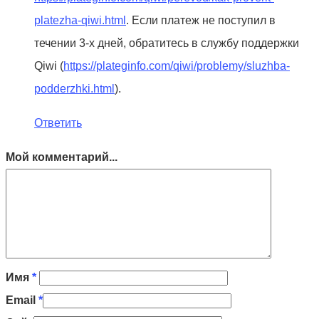
platezha-qiwi.html
. Если платеж не поступил в
течении 3-х дней, обратитесь в службу поддержки
Qiwi (
https://plateginfo.com/qiwi/problemy/sluzhba-
podderzhki.html
).
Ответить
Мой комментарий...
Имя
*
Email
*