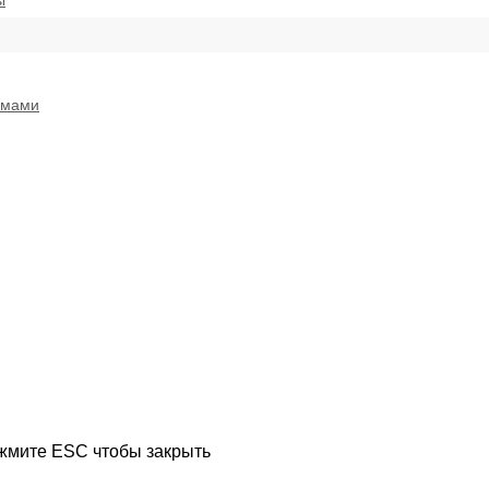
ы
емами
ажмите ESC чтобы закрыть