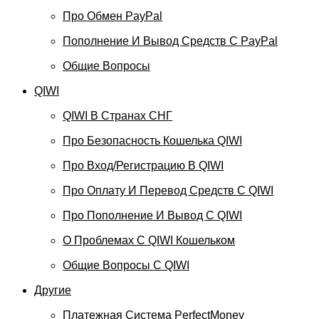
Про Обмен PayPal
Пополнение И Вывод Средств С PayPal
Общие Вопросы
QIWI
QIWI В Странах СНГ
Про Безопасность Кошелька QIWI
Про Вход/регистрацию В QIWI
Про Оплату И Перевод Средств C QIWI
Про Пополнение И Вывод С QIWI
О Проблемах С QIWI Кошельком
Общие Вопросы С QIWI
Другие
Платежная Система PerfectMoney