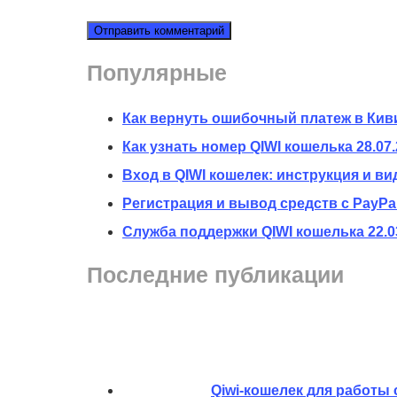
Популярные
Как вернуть ошибочный платеж в Кив
Как узнать номер QIWI кошелька
28.07
Вход в QIWI кошелек: инструкция и ви
Регистрация и вывод средств с PayPal
Служба поддержки QIWI кошелька
22.0
Последние публикации
Qiwi-кошелек для работы 