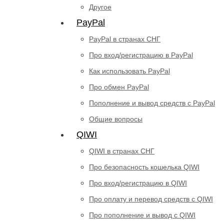
Другое
PayPal
PayPal в странах СНГ
Про вход/регистрацию в PayPal
Как использовать PayPal
Про обмен PayPal
Пополнение и вывод средств с PayPal
Общие вопросы
QIWI
QIWI в странах СНГ
Про безопасность кошелька QIWI
Про вход/регистрацию в QIWI
Про оплату и перевод средств c QIWI
Про пополнение и вывод с QIWI