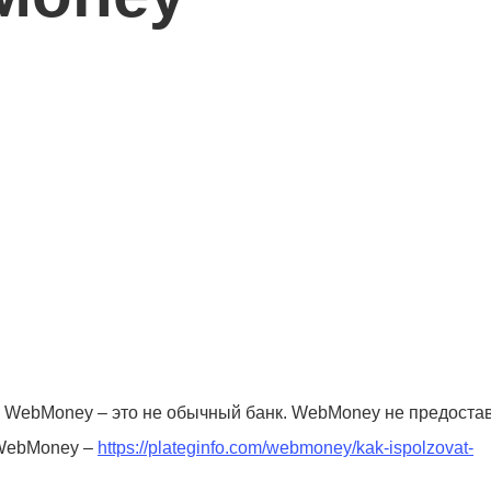
то WebMoney – это не обычный банк. WebMoney не предоста
 WebMoney –
https://plateginfo.com/webmoney/kak-ispolzovat-