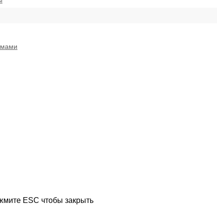
ы
емами
ажмите ESC чтобы закрыть