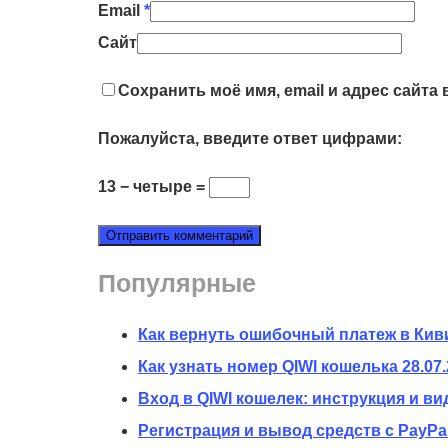
Email
*
Сайт
Сохранить моё имя, email и адрес сайт
Пожалуйста, введите ответ цифрами:
13 − четыре =
Популярные
Как вернуть ошибочный платеж в Кив
Как узнать номер QIWI кошелька
28.07
Вход в QIWI кошелек: инструкция и ви
Регистрация и вывод средств с PayPal