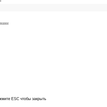
ы
емами
ажмите ESC чтобы закрыть