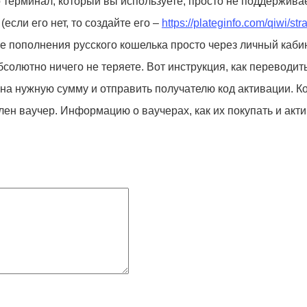
о терминал, который вы используете, просто не поддерживае
(если его нет, то создайте его –
https://plateginfo.com/qiwi/st
ле пополнения русского кошелька просто через личный кабин
бсолютно ничего не теряете. Вот инструкция, как переводит
на нужную сумму и отправить получателю код активации. Ко
лен ваучер. Информацию о ваучерах, как их покупать и акти