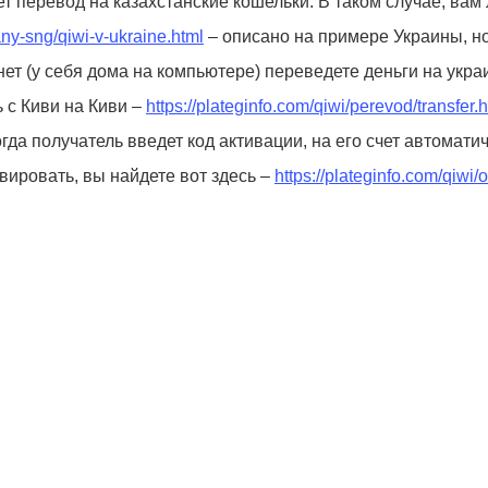
т перевод на казахстанские кошельки. В таком случае, вам
rany-sng/qiwi-v-ukraine.html
– описано на примере Украины, но
ет (у себя дома на компьютере) переведете деньги на укра
ь с Киви на Киви –
https://plateginfo.com/qiwi/perevod/transfer.
гда получатель введет код активации, на его счет автомати
вировать, вы найдете вот здесь –
https://plateginfo.com/qiwi/