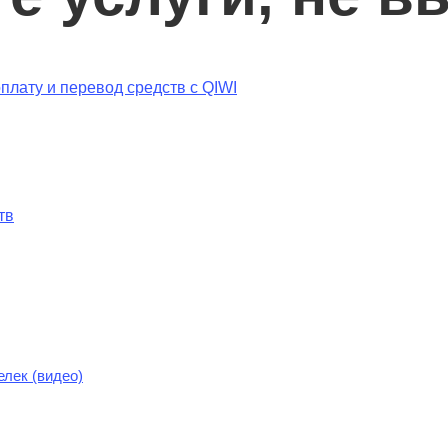
плату и перевод средств c QIWI
тв
елек (видео)