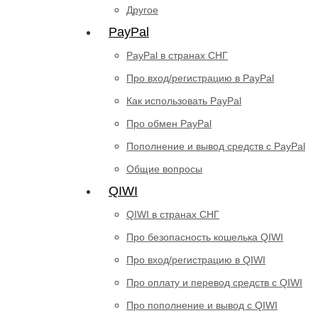
Другое
PayPal
PayPal в странах СНГ
Про вход/регистрацию в PayPal
Как использовать PayPal
Про обмен PayPal
Пополнение и вывод средств с PayPal
Общие вопросы
QIWI
QIWI в странах СНГ
Про безопасность кошелька QIWI
Про вход/регистрацию в QIWI
Про оплату и перевод средств c QIWI
Про пополнение и вывод с QIWI