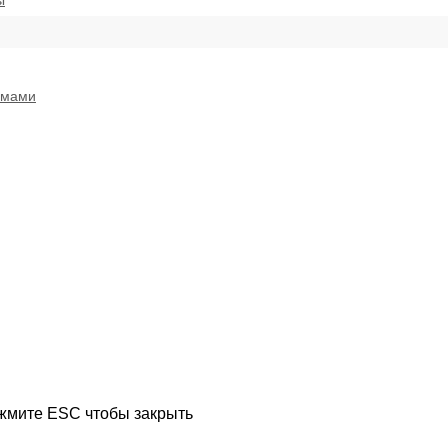
ы
емами
ажмите ESC чтобы закрыть