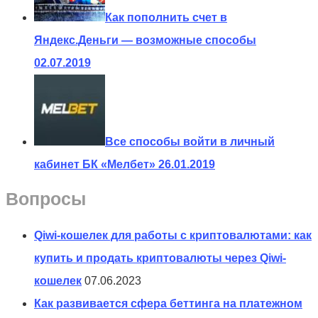
Как пополнить счет в
Яндекс.Деньги — возможные способы
02.07.2019
Все способы войти в личный
кабинет БК «Мелбет»
26.01.2019
Вопросы
Qiwi-кошелек для работы с криптовалютами: как
купить и продать криптовалюты через Qiwi-
кошелек
07.06.2023
Как развивается сфера беттинга на платежном