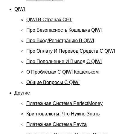
QIWI
QIWI В Странах СНГ
Про Безопасность Кошелька QIWI
Про Вход/регистрацию В QIWI
Про Оплату И Перевод Средств C QIWI
Про Пополнение И Вывод С QIWI
О Проблемах С QIWI Кошельком
Общие Вопросы С QIWI
Другие
Платежная Система PerfectMoney
Криптовалюты: Что Нужно Знать
Платежная Система Payza