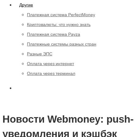
Другие
Платежная система PerfectMoney
Криптовалюты: что нужно знать
Платежная система Payza
Платежные системы разных стран
Разные ЭПС
Оплата через интернет
Оплата через терминал
Новости Webmoney: push-
уведомления и кэшбэк