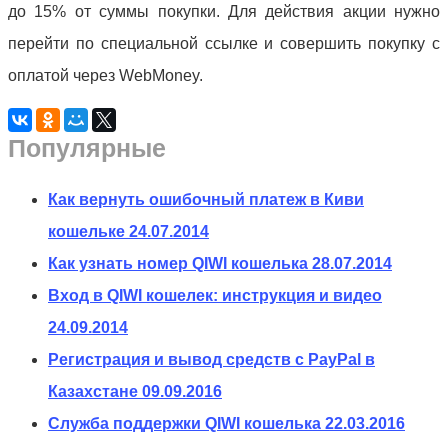
до 15% от суммы покупки. Для действия акции нужно
перейти по специальной ссылке и совершить покупку с
оплатой через WebMoney.
Популярные
Как вернуть ошибочный платеж в Киви
кошельке
24.07.2014
Как узнать номер QIWI кошелька
28.07.2014
Вход в QIWI кошелек: инструкция и видео
24.09.2014
Регистрация и вывод средств с PayPal в
Казахстане
09.09.2016
Служба поддержки QIWI кошелька
22.03.2016