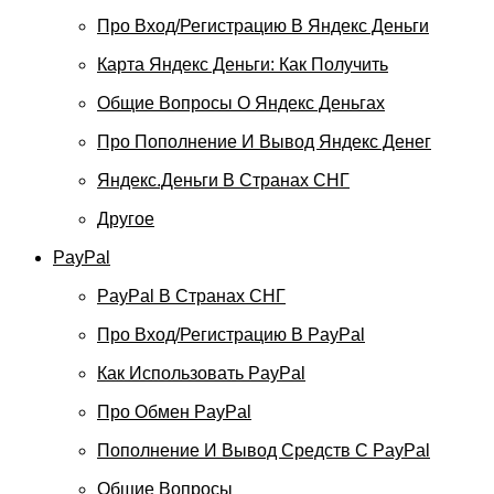
Про Вход/регистрацию В Яндекс Деньги
Карта Яндекс Деньги: Как Получить
Общие Вопросы О Яндекс Деньгах
Про Пополнение И Вывод Яндекс Денег
Яндекс.Деньги В Странах СНГ
Другое
PayPal
PayPal В Странах СНГ
Про Вход/регистрацию В PayPal
Как Использовать PayPal
Про Обмен PayPal
Пополнение И Вывод Средств С PayPal
Общие Вопросы