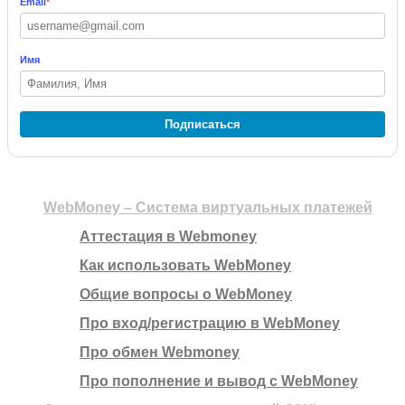
Email
*
Имя
Подписаться
WebMoney – Система виртуальных платежей
Аттестация в Webmoney
Как использовать WebMoney
Общие вопросы о WebMoney
Про вход/регистрацию в WebMoney
Про обмен Webmoney
Про пополнение и вывод с WebMoney