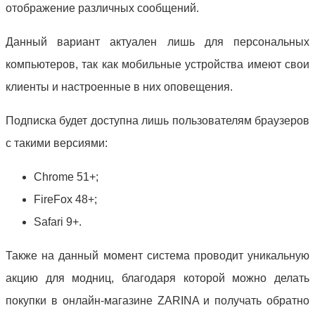
отображение различных сообщений.
Данный вариант актуален лишь для персональных
компьютеров, так как мобильные устройства имеют свои
клиенты и настроенные в них оповещения.
Подписка будет доступна лишь пользователям браузеров
с такими версиями:
Chrome 51+;
FireFox 48+;
Safari 9+.
Также на данный момент система проводит уникальную
акцию для модниц, благодаря которой можно делать
покупки в онлайн-магазине ZARINA и получать обратно