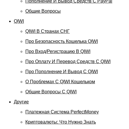
Пополнение И Вывод Средств С PayPal
Общие Вопросы
QIWI
QIWI В Странах СНГ
Про Безопасность Кошелька QIWI
Про Вход/регистрацию В QIWI
Про Оплату И Перевод Средств C QIWI
Про Пополнение И Вывод С QIWI
О Проблемах С QIWI Кошельком
Общие Вопросы С QIWI
Другие
Платежная Система PerfectMoney
Криптовалюты: Что Нужно Знать