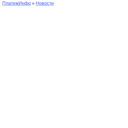
ПлатежИнфо
»
Новости