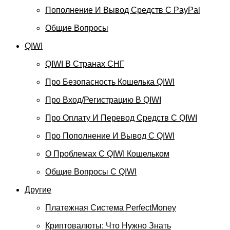
Пополнение И Вывод Средств С PayPal
Общие Вопросы
QIWI
QIWI В Странах СНГ
Про Безопасность Кошелька QIWI
Про Вход/регистрацию В QIWI
Про Оплату И Перевод Средств C QIWI
Про Пополнение И Вывод С QIWI
О Проблемах С QIWI Кошельком
Общие Вопросы С QIWI
Другие
Платежная Система PerfectMoney
Криптовалюты: Что Нужно Знать