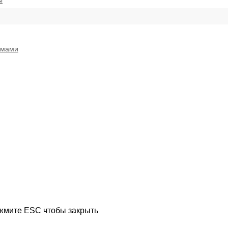
ы
емами
ажмите ESC чтобы закрыть