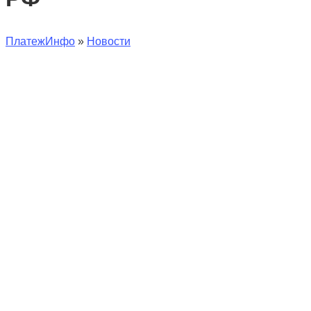
ПлатежИнфо
»
Новости