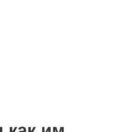
 как им