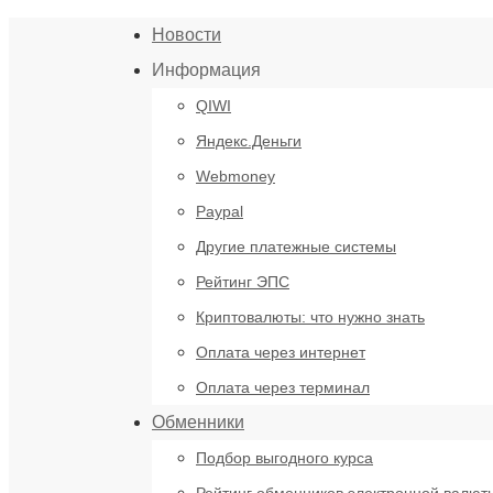
Новости
Информация
QIWI
Яндекс.Деньги
Webmoney
Paypal
Другие платежные системы
Рейтинг ЭПС
Криптовалюты: что нужно знать
Оплата через интернет
Оплата через терминал
Обменники
Подбор выгодного курса