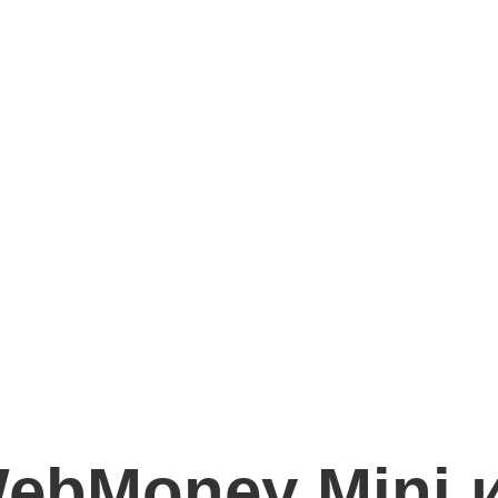
ebMoney Mini и