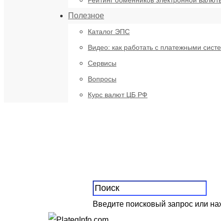
Рейтинг обменников электронной валют
Полезное
Каталог ЭПС
Видео: как работать с платежными сист
Сервисы
Вопросы
Курс валют ЦБ РФ
Введите поисковый запрос или н