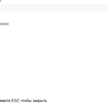
ы
емами
ажмите ESC чтобы закрыть