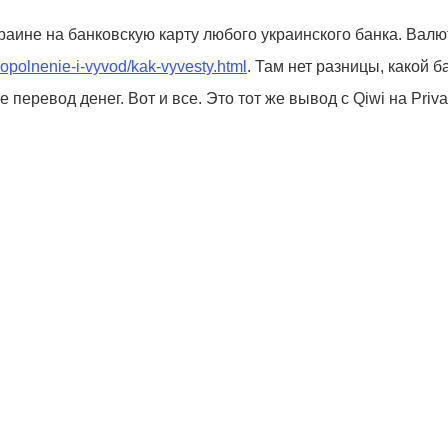
аине на банковскую карту любого украинского банка. Валю
/popolnenie-i-vyvod/kak-vyvesty.html
. Там нет разницы, какой б
еревод денег. Вот и все. Это тот же вывод с Qiwi на Priva