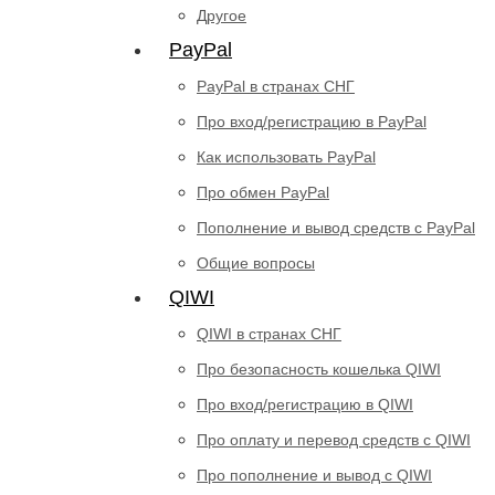
Другое
PayPal
PayPal в странах СНГ
Про вход/регистрацию в PayPal
Как использовать PayPal
Про обмен PayPal
Пополнение и вывод средств с PayPal
Общие вопросы
QIWI
QIWI в странах СНГ
Про безопасность кошелька QIWI
Про вход/регистрацию в QIWI
Про оплату и перевод средств c QIWI
Про пополнение и вывод с QIWI