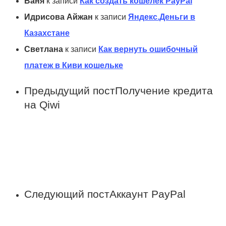
Ваня
к записи
Как создать кошелек PayPal
Идрисова Айжан
к записи
Яндекс.Деньги в
Казахстане
Светлана
к записи
Как вернуть ошибочный
платеж в Киви кошельке
Предыдущий пост
Получение кредита
на Qiwi
Следующий пост
Аккаунт PayPal