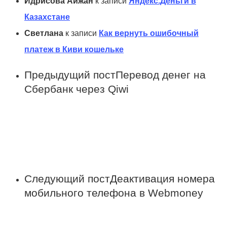
Идрисова Айжан
к записи
Яндекс.Деньги в
Казахстане
Светлана
к записи
Как вернуть ошибочный
платеж в Киви кошельке
Предыдущий пост
Перевод денег на
Cбербанк через Qiwi
Следующий пост
Деактивация номера
мобильного телефона в Webmoney