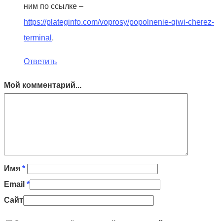
ним по ссылке –
https://plateginfo.com/voprosy/popolnenie-qiwi-cherez-
terminal
.
Ответить
Мой комментарий...
Имя
*
Email
*
Сайт