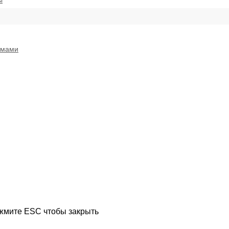
ы
емами
ажмите ESC чтобы закрыть