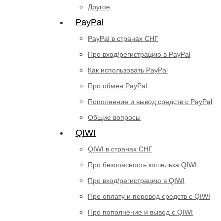
Другое
PayPal
PayPal в странах СНГ
Про вход/регистрацию в PayPal
Как использовать PayPal
Про обмен PayPal
Пополнение и вывод средств с PayPal
Общие вопросы
QIWI
QIWI в странах СНГ
Про безопасность кошелька QIWI
Про вход/регистрацию в QIWI
Про оплату и перевод средств c QIWI
Про пополнение и вывод с QIWI