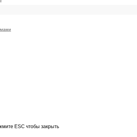
ы
емами
ажмите ESC чтобы закрыть