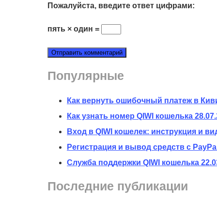
Пожалуйста, введите ответ цифрами:
пять × один =
Популярные
Как вернуть ошибочный платеж в Кив
Как узнать номер QIWI кошелька
28.07
Вход в QIWI кошелек: инструкция и ви
Регистрация и вывод средств с PayPal
Служба поддержки QIWI кошелька
22.0
Последние публикации