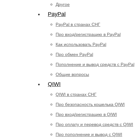
Другое
PayPal
PayPal в странах СНГ
Про вход/регистрацию в PayPal
Как использовать PayPal
Про обмен PayPal
Пополнение и вывод средств с PayPal
Общие вопросы
QIWI
QIWI в странах СНГ
Про безопасность кошелька QIWI
Про вход/регистрацию в QIWI
Про оплату и перевод средств c QIWI
Про пополнение и вывод с QIWI