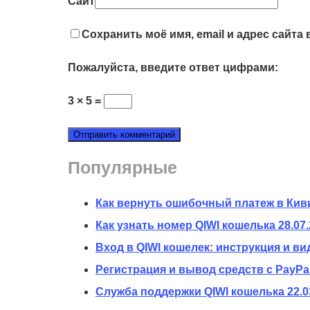
Сайт
Сохранить моё имя, email и адрес сайт
Пожалуйста, введите ответ цифрами:
3 × 5 =
Популярные
Как вернуть ошибочный платеж в Кив
Как узнать номер QIWI кошелька
28.07
Вход в QIWI кошелек: инструкция и ви
Регистрация и вывод средств с PayPal
Служба поддержки QIWI кошелька
22.0