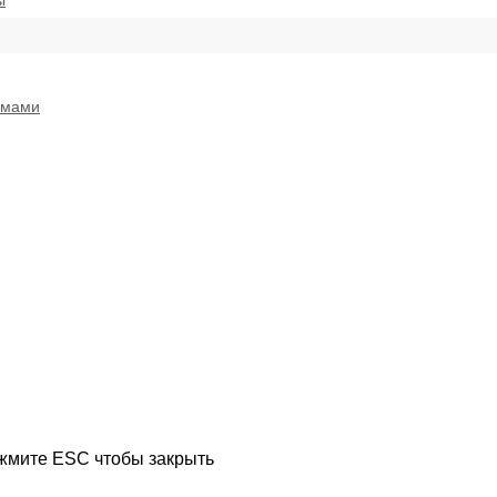
ы
емами
ажмите ESC чтобы закрыть