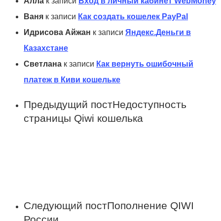
Алла
к записи
Вход в личный кабинет WebMoney
Ваня
к записи
Как создать кошелек PayPal
Идрисова Айжан
к записи
Яндекс.Деньги в
Казахстане
Светлана
к записи
Как вернуть ошибочный
платеж в Киви кошельке
Предыдущий пост
Недоступность
страницы Qiwi кошелька
Следующий пост
Пополнение QIWI
России