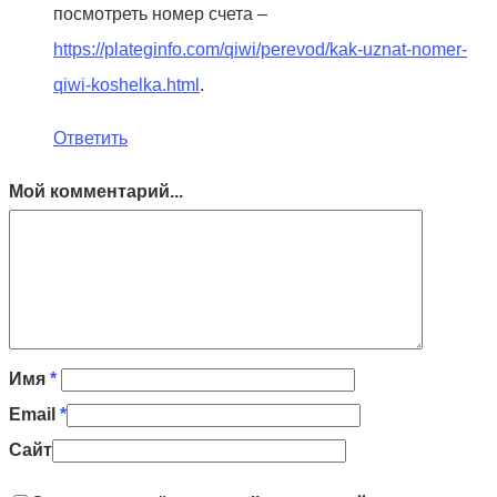
посмотреть номер счета –
https://plateginfo.com/qiwi/perevod/kak-uznat-nomer-
qiwi-koshelka.html
.
Ответить
Мой комментарий...
Имя
*
Email
*
Сайт