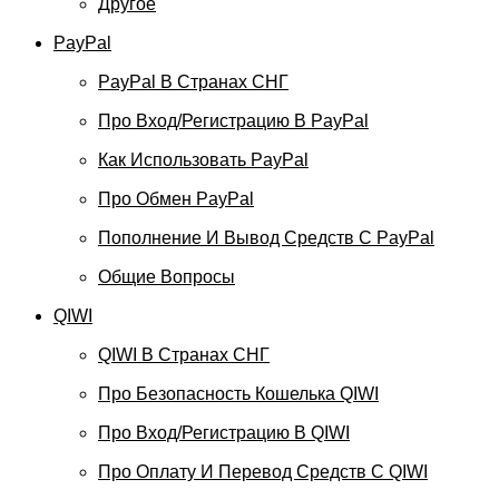
Другое
PayPal
PayPal В Странах СНГ
Про Вход/регистрацию В PayPal
Как Использовать PayPal
Про Обмен PayPal
Пополнение И Вывод Средств С PayPal
Общие Вопросы
QIWI
QIWI В Странах СНГ
Про Безопасность Кошелька QIWI
Про Вход/регистрацию В QIWI
Про Оплату И Перевод Средств C QIWI