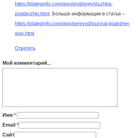
https://plateginfo.com/qiwi/problemy/sluzhba-
podderzhki.html
. Больше информации в статье –
https://plateginfo.com/qiwi/perevod/vozvrat-platezhej-
qiwi.html
.
Ответить
Мой комментарий...
Имя
*
Email
*
Сайт