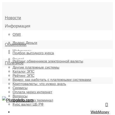
Новости
Информация
QIWI
Введите поисковый запрос или нажмите ESC чтобы закр
Яндекс.Деньги
Обменники
Webmoney
Подбор выгодного курса
Paypal
Рейтинг обменников электронной валюты
Полезное
Другие платежные системы
Каталог ЭПС
Рейтинг ЭПС
Видео: как работать с платежными системами
Криптовалюты: что нужно знать
Сервисы
Оплата через интернет
Вопросы
Оплата через терминал
Курс валют ЦБ РФ
WebMoney