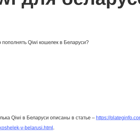
 пополнять Qiwi кошелек в Беларуси?
ька Qiwi в Беларуси описаны в статье –
https://plateginfo.c
-koshelek-v-belarusi.html
.