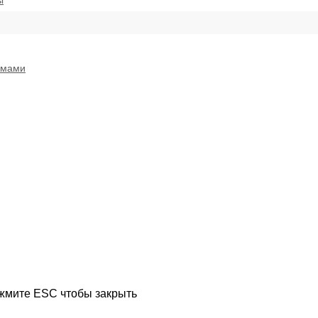
ы
емами
ажмите ESC чтобы закрыть