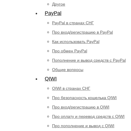
Другое
PayPal
PayPal в странах СНГ
Про вход/регистрацию в PayPal
Как использовать PayPal
Про обмен PayPal
Пополнение и вывод средств с PayPal
Общие вопросы
QIWI
QIWI в странах СНГ
Про безопасность кошелька QIWI
Про вход/регистрацию в QIWI
Про оплату и перевод средств c QIWI
Про пополнение и вывод с QIWI