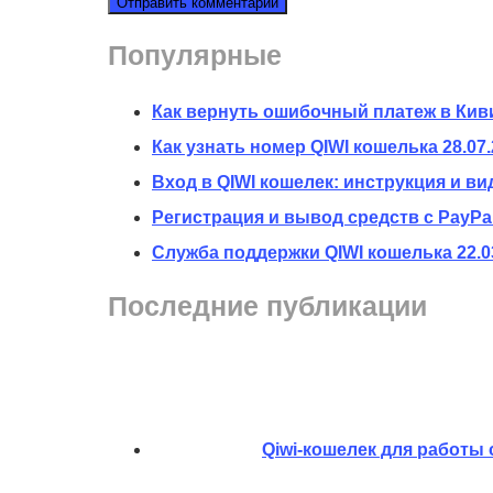
Популярные
Как вернуть ошибочный платеж в Кив
Как узнать номер QIWI кошелька
28.07
Вход в QIWI кошелек: инструкция и ви
Регистрация и вывод средств с PayPal
Служба поддержки QIWI кошелька
22.0
Последние публикации
Qiwi-кошелек для работы 