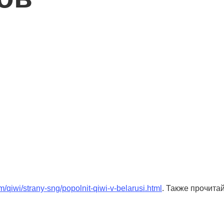
om/qiwi/strany-sng/popolnit-qiwi-v-belarusi.html
. Также прочита