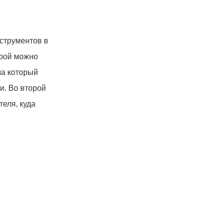
нструментов в
орой можно
за который
и. Во второй
еля, куда