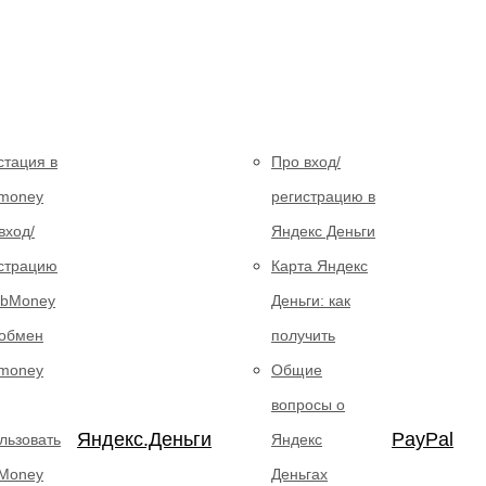
стация в
Про вход/
money
регистрацию в
вход/
Яндекс Деньги
страцию
Карта Яндекс
ebMoney
Деньги: как
обмен
получить
money
Общие
вопросы о
SC чтобы закрыть
Яндекс.Деньги
PayPal
льзовать
Яндекс
Money
Деньгах