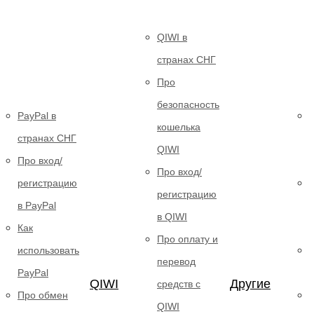
QIWI в
странах СНГ
Про
безопасность
PayPal в
кошелька
странах СНГ
QIWI
Про вход/
Про вход/
регистрацию
регистрацию
в PayPal
в QIWI
Как
з
Про оплату и
использовать
перевод
PayPal
QIWI
Другие
средств c
Про обмен
QIWI