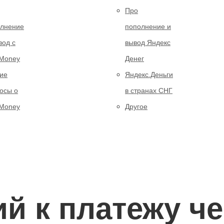
Про
лнение
пополнение и
вод с
вывод Яндекс
Money
Денег
ие
Яндекс.Деньги
осы о
в странах СНГ
Money
Другое
й к платежу че