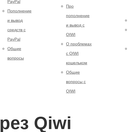
PayPal
Про
Пополнение
пополнение
и вывод
и вывод с
средств с
QIWI
PayPal
О проблемах
Общие
с QIWI
вопросы
кошельком
Общие
вопросы с
QIWI
рез Qiwi