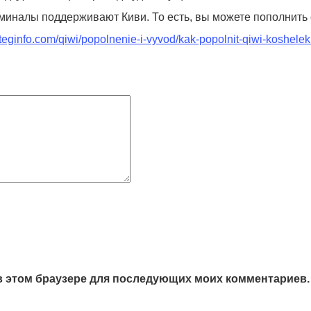
миналы поддерживают Киви. То есть, вы можете пополнить св
lateginfo.com/qiwi/popolnenie-i-vyvod/kak-popolnit-qiwi-koshelek
а в этом браузере для последующих моих комментариев.