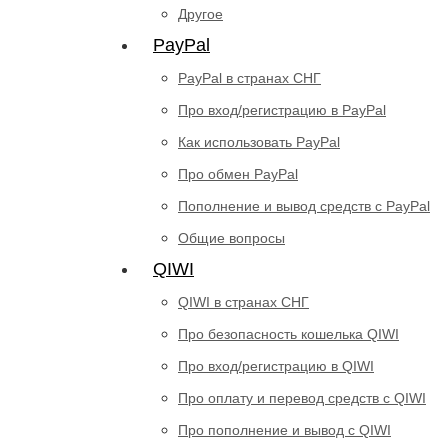
Другое
PayPal
PayPal в странах СНГ
Про вход/регистрацию в PayPal
Как использовать PayPal
Про обмен PayPal
Пополнение и вывод средств с PayPal
Общие вопросы
QIWI
QIWI в странах СНГ
Про безопасность кошелька QIWI
Про вход/регистрацию в QIWI
Про оплату и перевод средств c QIWI
Про пополнение и вывод с QIWI