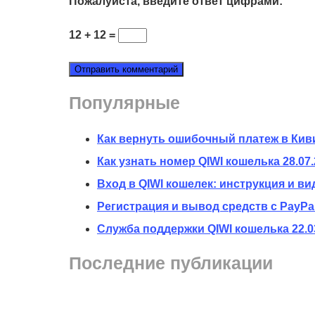
Пожалуйста, введите ответ цифрами:
12 + 12 =
Популярные
Как вернуть ошибочный платеж в Кив
Как узнать номер QIWI кошелька
28.07
Вход в QIWI кошелек: инструкция и ви
Регистрация и вывод средств с PayPal
Служба поддержки QIWI кошелька
22.0
Последние публикации