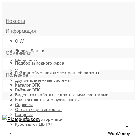
Новости
Информация
QIWI
Введите поисковый запрос или нажмите ESC чтобы закр
Яндекс.Деньги
Обменники
Webmoney
Подбор выгодного курса
Paypal
Рейтинг обменников электронной валюты
Полезное
Другие платежные системы
Каталог ЭПС
Рейтинг ЭПС
Видео: как работать с платежными системами
Криптовалюты: что нужно знать
Сервисы
Оплата через интернет
Вопросы
Оплата через терминал
Курс валют ЦБ РФ
WebMoney