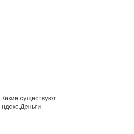
т
Какие существуют
Яндекс.Деньги