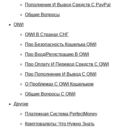
Пополнение И Вывод Средств С PayPal
Общие Вопросы
QIWI
QIWI В Странах СНГ
Про Безопасность Кошелька QIWI
Про Вход/регистрацию В QIWI
Про Оплату И Перевод Средств C QIWI
Про Пополнение И Вывод С QIWI
О Проблемах С QIWI Кошельком
Общие Вопросы С QIWI
Другие
Платежная Система PerfectMoney
Криптовалюты: Что Нужно Знать