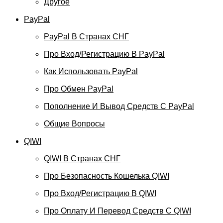
Другое
PayPal
PayPal В Странах СНГ
Про Вход/регистрацию В PayPal
Как Использовать PayPal
Про Обмен PayPal
Пополнение И Вывод Средств С PayPal
Общие Вопросы
QIWI
QIWI В Странах СНГ
Про Безопасность Кошелька QIWI
Про Вход/регистрацию В QIWI
Про Оплату И Перевод Средств C QIWI