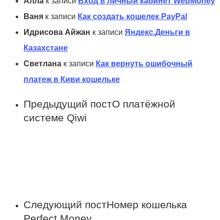
Алла
к записи
Вход в личный кабинет WebMoney
Ваня
к записи
Как создать кошелек PayPal
Идрисова Айжан
к записи
Яндекс.Деньги в
Казахстане
Светлана
к записи
Как вернуть ошибочный
платеж в Киви кошельке
Предыдущий пост
О платёжной
системе Qiwi
Следующий пост
Номер кошелька
Perfect Money