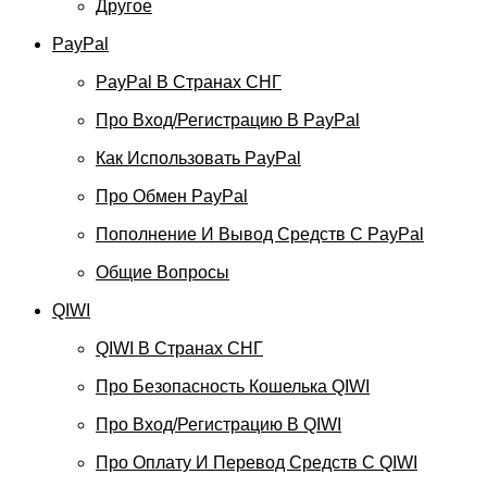
Другое
PayPal
PayPal В Странах СНГ
Про Вход/регистрацию В PayPal
Как Использовать PayPal
Про Обмен PayPal
Пополнение И Вывод Средств С PayPal
Общие Вопросы
QIWI
QIWI В Странах СНГ
Про Безопасность Кошелька QIWI
Про Вход/регистрацию В QIWI
Про Оплату И Перевод Средств C QIWI